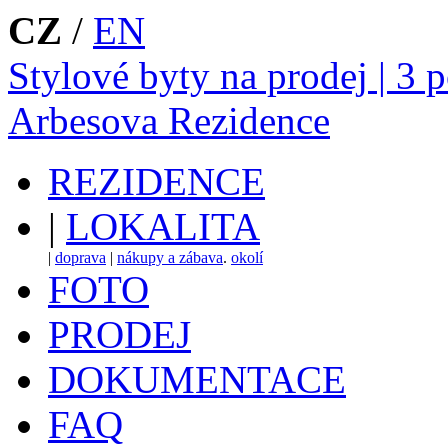
CZ
/
EN
Stylové byty na prodej | 3 
Arbesova Rezidence
REZIDENCE
|
LOKALITA
|
doprava
|
nákupy a zábava
.
okolí
FOTO
PRODEJ
DOKUMENTACE
FAQ