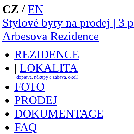
CZ
/
EN
Stylové byty na prodej | 3 
Arbesova Rezidence
REZIDENCE
|
LOKALITA
|
doprava
.
nákupy a zábava
.
okolí
FOTO
PRODEJ
DOKUMENTACE
FAQ